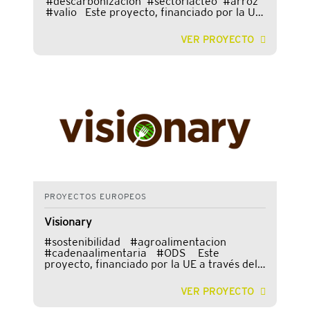
#descarbonización #sectorlacteo #arroz
#valio Este proyecto, financiado por la UE
a través del programa Horizonte Europa y
liderado por Universidad de Estocolmo,
VER PROYECTO
forma parte de una convocatoria que
aborda la transición clim&aa
PROYECTOS EUROPEOS
Visionary
#sostenibilidad #agroalimentacion
#cadenaalimentaria #ODS Este
proyecto, financiado por la UE a través del
programa Horizonte Europa y liderado por
la Universidad Politécnica de Valencia,
VER PROYECTO
forma parte de una convocatoria centrada