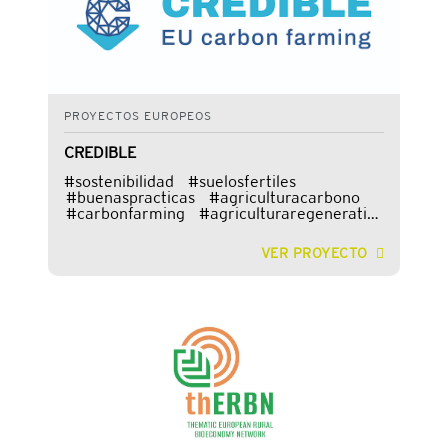
PROYECTOS EUROPEOS
CREDIBLE
#sostenibilidad #suelosfertiles
#buenaspracticas #agriculturacarbono
#carbonfarming #agriculturaregenerativa
Este proyecto, financiado por la UE a través
del programa Horizonte Europa, trata de
VER PROYECTO
generar un contexto favorable para impl