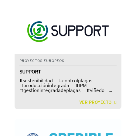
PROYECTOS EUROPEOS
SUPPORT
#sostenibilidad #controlplagas
#producciónintegrada #IPM
#gestionintegradadeplagas #viñedo
#olivar #fresa Este proyecto europeo,
financiado por
VER PROYECTO