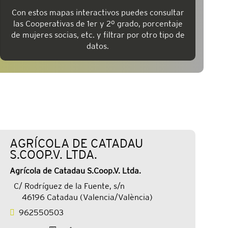
Con estos mapas interactivos puedes consultar
las Cooperativas de 1er y 2º grado, porcentaje
de mujeres socias, etc. y filtrar por otro tipo de
datos.
AGRÍCOLA DE CATADAU
S.COOP.V. LTDA.
Agrícola de Catadau S.Coop.V. Ltda.
C/ Rodríguez de la Fuente, s/n
46196 Catadau (Valencia/València)
962550503