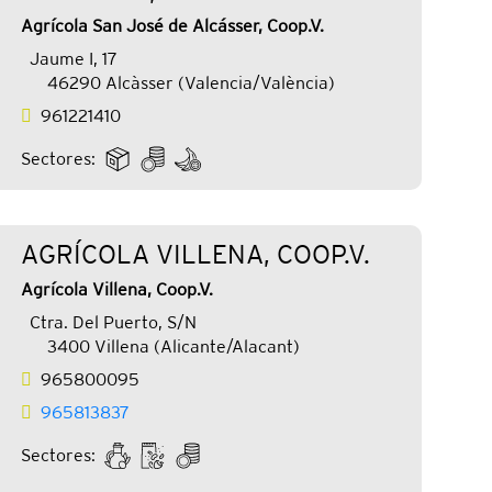
Agrícola San José de Alcásser, Coop.V.
Jaume I, 17
46290 Alcàsser (Valencia/València)
961221410
Sectores:
AGRÍCOLA VILLENA, COOP.V.
Agrícola Villena, Coop.V.
Ctra. Del Puerto, S/N
3400 Villena (Alicante/Alacant)
965800095
965813837
Sectores: