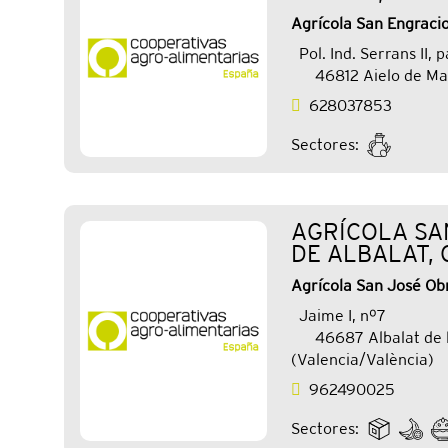
Agrícola San Engracio
Pol. Ind. Serrans II, 
46812 Aielo de Mal
628037853
Sectores:
AGRÍCOLA SA
DE ALBALAT, 
Agrícola San José Obr
Jaime I, nº7
46687 Albalat de 
(Valencia/València)
962490025
Sectores: