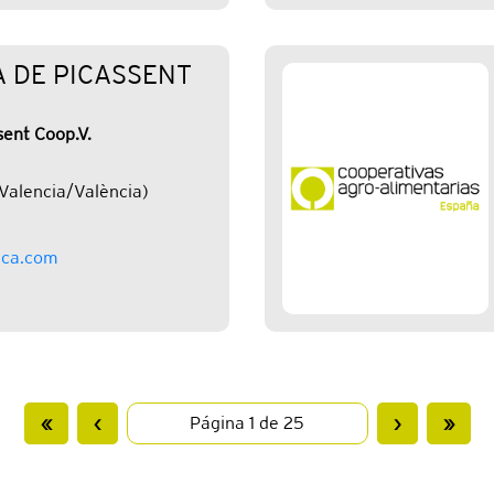
A DE PICASSENT
sent Coop.V.
Valencia/València)
ica.com
«
‹
›
»