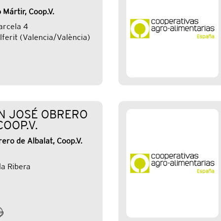
 Mártir, Coop.V.
parcela 4
ferit (Valencia/València)
N JOSÉ OBRERO
COOP.V.
ero de Albalat, Coop.V.
la Ribera