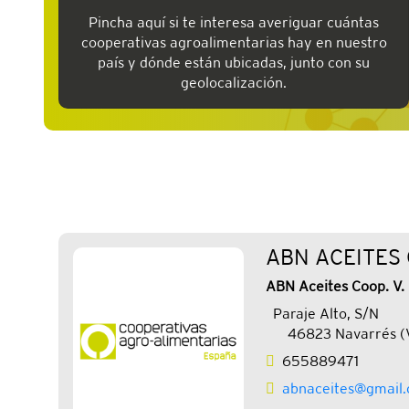
Pincha aquí si te interesa averiguar cuántas
cooperativas agroalimentarias hay en nuestro
país y dónde están ubicadas, junto con su
geolocalización.
ABN ACEITES 
ABN Aceites Coop. V.
Paraje Alto, S/N
46823 Navarrés (V
655889471
abnaceites@gmail