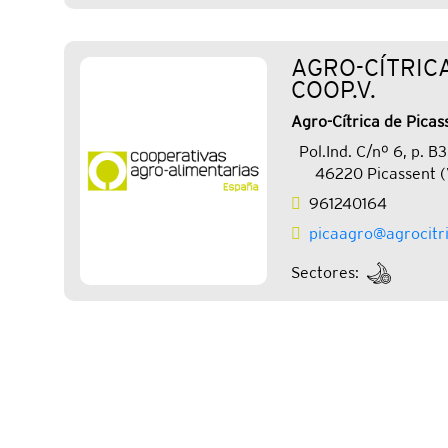
AGRO-CÍTRIC
COOP.V.
Agro-Cítrica de Picas
Pol.Ind. C/nº 6, p. B3
46220 Picassent (
961240164
picaagro@agrocitr
Sectores: