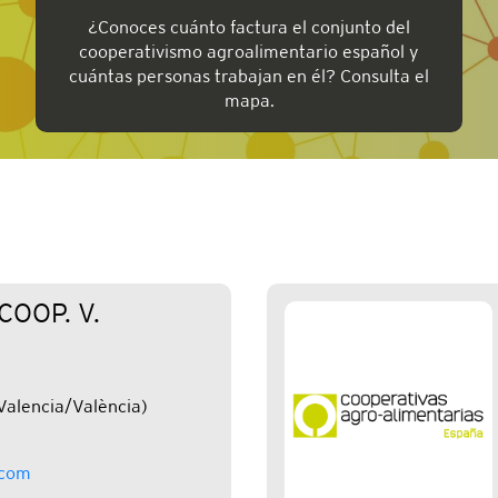
¿Conoces cuánto factura el conjunto del
cooperativismo agroalimentario español y
cuántas personas trabajan en él? Consulta el
mapa.
COOP. V.
alencia/València)
.com