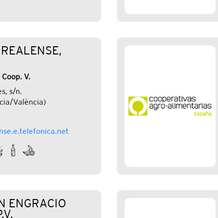
 REALENSE,
 Coop. V.
s, s/n.
cia/València)
se.e.telefonica.net
N ENGRACIO
.V.