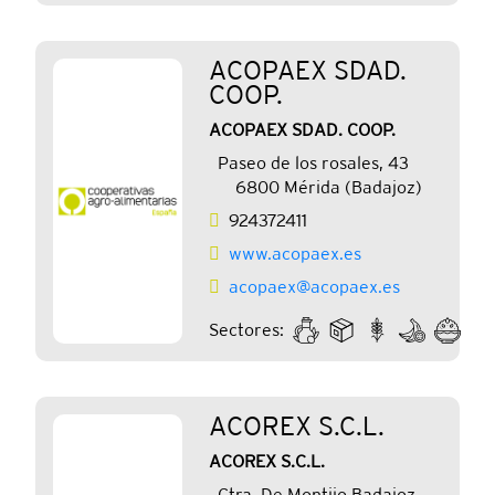
ACOPAEX SDAD.
COOP.
ACOPAEX SDAD. COOP.
Paseo de los rosales, 43
6800 Mérida (Badajoz)
924372411
www.acopaex.es
acopaex@acopaex.es
Sectores:
ACOREX S.C.L.
ACOREX S.C.L.
Ctra. De Montijo Badajoz