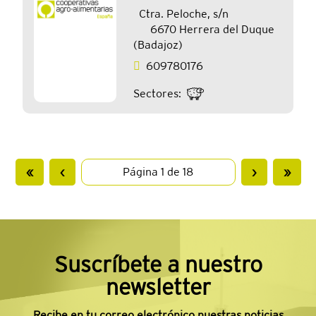
Ctra. Peloche, s/n
6670 Herrera del Duque
(Badajoz)
609780176
Sectores:
«
‹
›
»
Suscríbete a nuestro
newsletter
Recibe en tu correo electrónico nuestras noticias