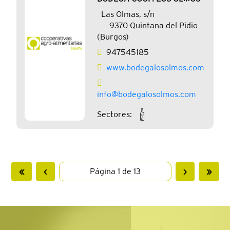
Las Olmas, s/n
9370 Quintana del Pidio
(Burgos)
947545185
www.bodegalosolmos.com
info@bodegalosolmos.com
Sectores:
«
‹
›
»