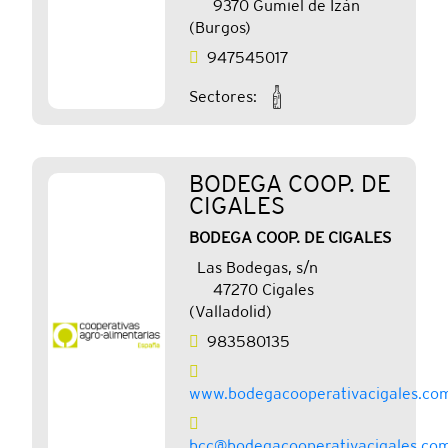
9370 Gumiel de Izán
(Burgos)
947545017
Sectores:
BODEGA COOP. DE
CIGALES
BODEGA COOP. DE CIGALES
Las Bodegas, s/n
47270 Cigales
(Valladolid)
983580135
www.bodegacooperativacigales.co
bcc@bodegacooperativacigales.co