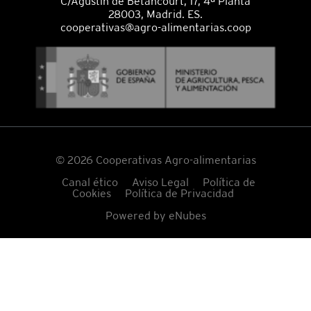
C/Agustín de Betancourt, 17, 4ª Planta
28003, Madrid. ES.
cooperativas@agro-alimentarias.coop
© 2026 Cooperativas Agro-alimentarias
Canal ético
Aviso Legal
Política de
Cookies
Política de Privacidad
Powered by
eNubes