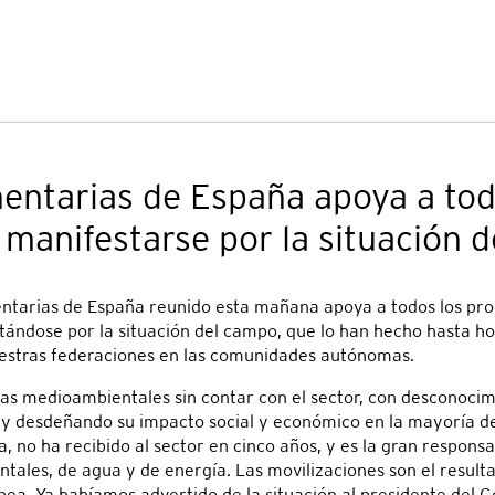
entarias de España apoya a tod
 manifestarse por la situación 
ntarias de España reunido esta mañana apoya a todos los prod
ándose por la situación del campo, que lo han hecho hasta hoy
uestras federaciones en las comunidades autónomas.
icas medioambientales sin contar con el sector, con desconocimi
 y desdeñando su impacto social y económico en la mayoría de
a, no ha recibido al sector en cinco años, y es la gran respons
tales, de agua y de energía. Las movilizaciones son el result
pea. Ya habíamos advertido de la situación al presidente del