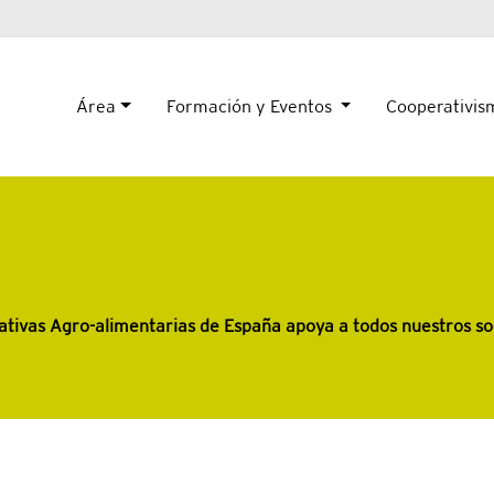
Área
Formación y Eventos
Cooperativi
tivas Agro-alimentarias de España apoya a todos nuestros soc