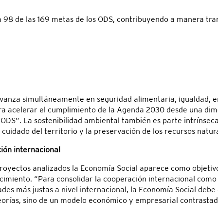
 a 98 de las 169 metas de los ODS, contribuyendo a manera tr
avanza simultáneamente en seguridad alimentaria, igualdad, em
ara acelerar el cumplimiento de la Agenda 2030 desde una d
 ODS”. La sostenibilidad ambiental también es parte intrínsec
 cuidado del territorio y la preservación de los recursos natura
ión internacional
 proyectos analizados la Economía Social aparece como objetivo 
miento. “Para consolidar la cooperación internacional como f
des más justas a nivel internacional, la Economía Social debe o
eorías, sino de un modelo económico y empresarial contrastado