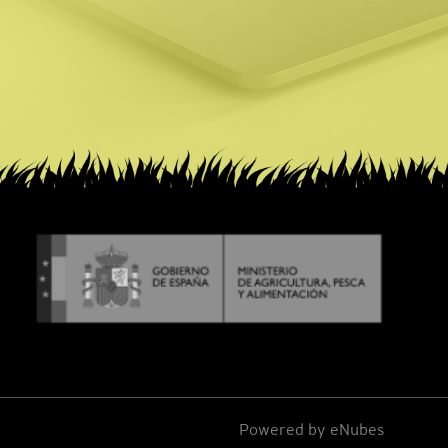
Powered by
eNubes