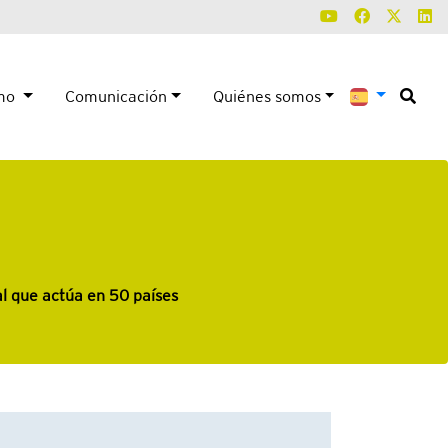
smo
Comunicación
Quiénes somos
al que actúa en 50 países