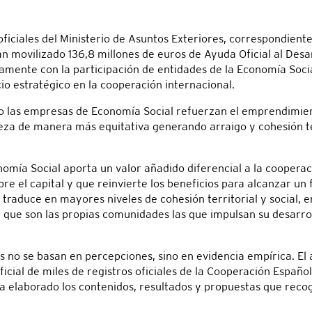
 oficiales del Ministerio de Asuntos Exteriores, correspondien
an movilizado 136,8 millones de euros de Ayuda Oficial al Desa
tamente con la participación de entidades de la Economía Socia
o estratégico en la cooperación internacional.
mo las empresas de Economía Social refuerzan el emprendimie
ueza de manera más equitativa generando arraigo y cohesión ter
omía Social aporta un valor añadido diferencial a la cooperac
re el capital y que reinvierte los beneficios para alcanzar un 
traduce en mayores niveles de cohesión territorial y social, e
 que son las propias comunidades las que impulsan su desarrol
 no se basan en percepciones, sino en evidencia empírica. El a
cial de miles de registros oficiales de la Cooperación Español
a elaborado los contenidos, resultados y propuestas que recog