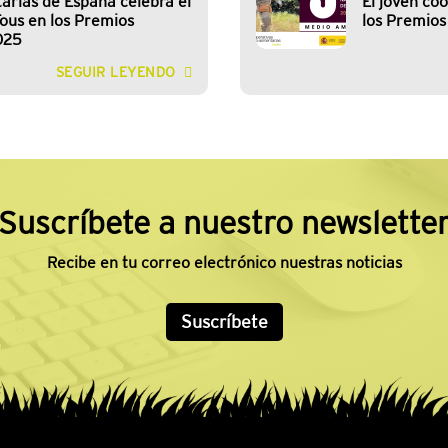
arias de España celebra el
El joven co
ous en los Premios
los Premios
025
SEGUIR LEYENDO
Suscríbete a nuestro newslette
Recibe en tu correo electrónico nuestras noticias
Suscríbete