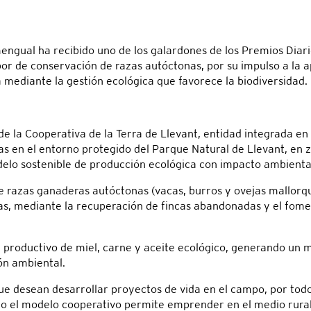
ngual ha recibido uno de los galardones de los Premios Diario
r de conservación de razas autóctonas, por su impulso a la ap
 mediante la gestión ecológica que favorece la biodiversidad.
e la Cooperativa de la Terra de Llevant, entidad integrada en 
ras en el entorno protegido del Parque Natural de Llevant, e
lo sostenible de producción ecológica con impacto ambiental 
de razas ganaderas autóctonas (vacas, burros y ovejas mallorqui
ras, mediante la recuperación de fincas abandonadas y el fomen
a productivo de miel, carne y aceite ecológico, generando un 
ión ambiental.
ue desean desarrollar proyectos de vida en el campo, por todo
mo el modelo cooperativo permite emprender en el medio rura