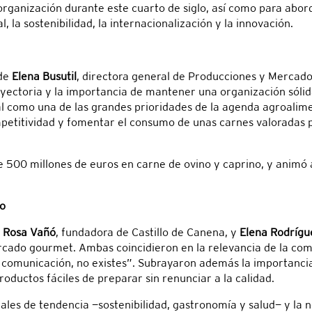
a organización durante este cuarto de siglo, así como para abo
, la sostenibilidad, la internacionalización y la innovación.
 de
Elena Busutil
, directora general de Producciones y Mercado
yectoria y la importancia de mantener una organización sólida
al como una de las grandes prioridades de la agenda agroalime
petitividad y fomentar el consumo de unas carnes valoradas por
 500 millones de euros en carne de ovino y caprino, y animó 
ro
r
Rosa Vañó
, fundadora de Castillo de Canena, y
Elena Rodrígu
cado gourmet. Ambas coincidieron en la relevancia de la com
n comunicación, no existes”. Subrayaron además la importancia
ductos fáciles de preparar sin renunciar a la calidad.
ales de tendencia —sostenibilidad, gastronomía y salud— y l