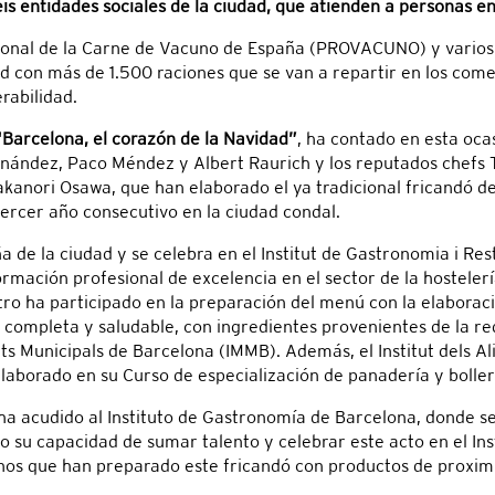
is entidades sociales de la ciudad, que atienden a personas en
ional de la Carne de Vacuno de España (PROVACUNO) y varios c
 con más de 1.500 raciones que se van a repartir en los comed
rabilidad.
arcelona, el corazón de la Navidad”
, ha contado en esta oc
rnández, Paco Méndez y Albert Raurich y los reputados chefs
kanori Osawa, que han elaborado el ya tradicional fricandó de
tercer año consecutivo en la ciudad condal.
 de la ciudad y se celebra en el Institut de Gastronomia i Re
formación profesional de excelencia en el sector de la hostele
ro ha participado en la preparación del menú con la elaboració
completa y saludable, con ingredientes provenientes de la re
cats Municipals de Barcelona (IMMB). Además, el Institut dels 
laborado en su Curso de especialización de panadería y boller
 ha acudido al Instituto de Gastronomía de Barcelona, donde 
su capacidad de sumar talento y celebrar este acto en el Ins
nos que han preparado este fricandó con productos de proximi