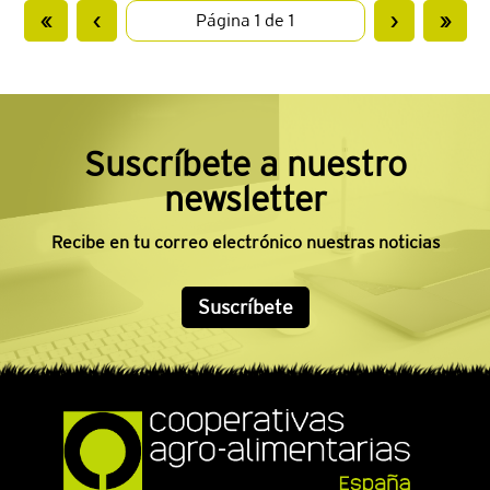
«
‹
›
»
Suscríbete a nuestro
newsletter
Recibe en tu correo electrónico nuestras noticias
Suscríbete