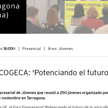
as
16:00
H
|
Presencial
|
Área: Jóvenes
COGECA: 'Potenciando el futuro 
mpresarial de Jóvenes que reunió a 250 jóvenes organizado p
de noviembre en Tarragona.
a UE, el Foro Empresarial 'Potenciando el futuro de la agricul