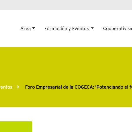
Área
Formación y Eventos
Cooperativi
entos
Foro Empresarial de la COGECA: 'Potenciando el fu