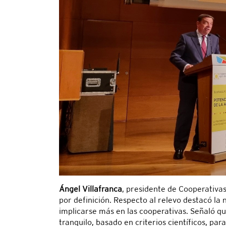
Ángel Villafranca
, presidente de Cooperativas
por definición. Respecto al relevo destacó la 
implicarse más en las cooperativas. Señaló q
tranquilo, basado en criterios científicos, pa