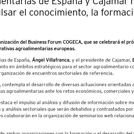
entarias de España y Cajamar 
sar el conocimiento, la formaci
nización del Business Forum COGECA, que se celebrará el pró
rativas agroalimentarias europeas.
rias de España,
Ángel Villafranca
, y el presidente de Cajamar,
junto en ámbitos estratégicos para el sector agroalimentario 
rganización de encuentros sectoriales de referencia.
o, contempla el desarrollo de diversas actuaciones orientadas 
vas agroalimentarias ante los retos económicos, comerciales y 
staca el impulso al análisis y difusión de información sobre m
 análisis sectoriales que serán debatidos y contrastados por 
 colaborarán en la organización de seminarios web relacionad
e ambas organizaciones con la formación y el desarrollo del 