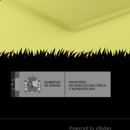
r
Powered by
eNubes