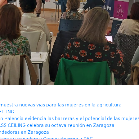
uestra nuevas vías para las mujeres en la agricultura
CEILING
 Palencia evidencia las barreras y el potencial de las mujeres
SS CEILING celebra su octava reunión en Zaragoza
ndedoras en Zaragoza
ltoras y ganaderas: Cooperativismo y PAC