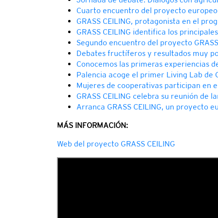
Cuarto encuentro del proyecto europe
GRASS CEILING, protagonista en el prog
GRASS CEILING identifica los principales
Segundo encuentro del proyecto GRASS C
Debates fructíferos y resultados muy po
Conocemos las primeras experiencias de
Palencia acoge el primer Living Lab de
Mujeres de cooperativas participan en 
GRASS CEILING celebra su reunión de l
Arranca GRASS CEILING, un proyecto eur
MÁS INFORMACIÓN:
Web del proyecto GRASS CEILING